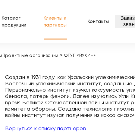
Заказ
Каталог
Клиенты и
Контакты
зван
продукции
партнеры
>
и
Проектные организации
ФГУП «ВУХИН»
Создан в 1931 году ,как Уральский углехимически
Восточный углехимический институт, созданные 
Первоначально институт изучал коксуемость уг
бензола, потерь феноли. Далее изучались Угли 
время Великой Отечественной войны институт 
комитета обороны. Создана технология пиролиз
войны институт изучал получения из кокса смаз
Вернуться к списку партнеров